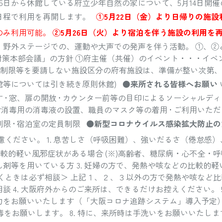
5日から休館している府立少年自然の家について、5月14日開催
日程で利用を再開します。
①5月22日（金）より日帰りの施
のみ利用可能。
②5月26日（火）より宿泊を伴う施設の利用を
野外ステージでの、運動や大声での発声を伴う活動。 ①、②と
対策本部会議」の方針 ①府主催（共催）のイベント・・・イ
使用制限等を要請しない施設区分の府有施設は、準備が整い次第
館等については引き続き原則休館)
●来所される皆様へお願い
• 窓、扉の開放 • カウンター前等の目印によるソーシャルディ
指消毒用の消毒液の設置、職員のマスク等の着用 • ご利用いただ
限 • 宿泊室の定員制限
●新型コロナウイルス感染拡大防止の
ください。 1. 息苦しさ（呼吸困難）、強いだるさ（倦怠感）
較的軽い風邪症状がある場合 (※)高齢者、糖尿病・心不全・呼
剤等を用いている方 3. 妊婦の方で、発熱や咳などの比較的
くときは必ず相談＞ 上記１、２、３以外の方で発熱や咳など比
 4. 大阪府外からのご来所は、できるだけお控えください。 
をお願いいたします（「大阪コロナ追跡システム」導入予定）。
毒をお願いします。 8. 特に、来所時は手洗いをお願いいたしま