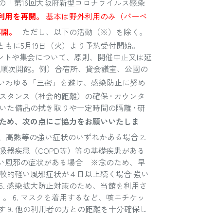
の「第16回大阪府新型コロナウイルス感染
設利用を再開。
基本は野外利用のみ（バーベ
再開。
ただし、以下の活動（※）を除く。
もに5月19日（火）より予約受付開始。
ベントや集会について、原則、開催中止又は延
、順次開館。例）合宿所、貸会議室、公園の
いわゆる「三密」を避け、感染防止に努め
スタンス（社会的距離）の確保 • カウンタ
いた備品の拭き取りや一定時間の隔離 • 研
ため、次の点にご協力をお願いいたしま
、高熱等の強い症状のいずれかある場合 2.
吸器疾患（COPD等）等の基礎疾患がある
軽い風邪の症状がある場合 ※念のため、早
較的軽い風邪症状が４日以上続く場合 強い
5. 感染拡大防止対策のため、当館を利用さ
 6. マスクを着用するなど、咳エチケッ
す 9. 他の利用者の方との距離を十分確保し