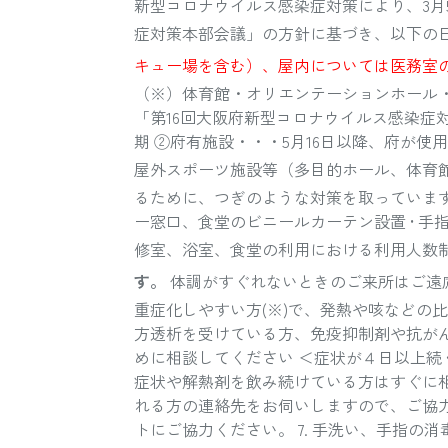
新型コロナウイルス感染症対策により、3月
症対策本部会議」の方針に基づき、以下の
キュー場を含む）、屋内については医務室
（※）体育館・オリエンテーションホール・
「第16回大阪府新型コロナウイルス感染症
期 ②府有施設・・・5月16日以降、府が
屋外スポーツ施設等（多目的ホール、体育
るために、つぎのような対策を取っています 
ー窓口、食堂のビニールカーテン設置 • 手
修室、浴室、食堂の利用における利用人数制
す。
体調がすぐれないときのご来所はご遠慮
重症化しやすい方(※)で、発熱や咳などの比
方透析を受けている方、免疫抑制剤や抗がん
めに相談してください ＜症状が４日以上続
症状や解熱剤を飲み続けている方はすぐに相談
れる方の連絡先をお伺いしますので、ご協力
トにご協力ください。 7. 手洗い、手指の消