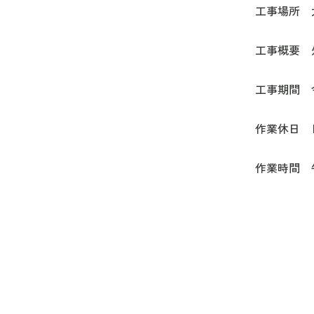
工事場所 大阪市東淀川区
工事概要 外部階段の改
工事期間 令和7年10月20
作業休日 日曜日・祝日の予
作業時間 午前8：30～18