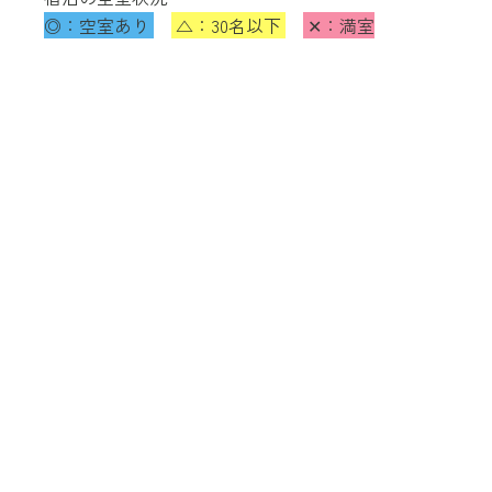
◎：空室あり
△：30名以下
✕：満室