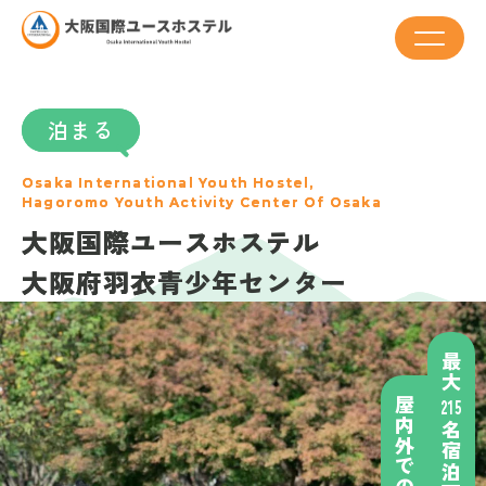
泊まる
泊まる
食べる
楽しむ
訪れる
Osaka International Youth Hostel,
Osaka International Youth Hostel,
Osaka International Youth Hostel,
Osaka International Youth Hostel,
Osaka International Youth Hostel,
Hagoromo Youth Activity Center Of Osaka
Hagoromo Youth Activity Center Of Osaka
Hagoromo Youth Activity Center Of Osaka
Hagoromo Youth Activity Center Of Osaka
Hagoromo Youth Activity Center Of Osaka
大阪国際ユースホステル
大阪国際ユースホステル
大阪国際ユースホステル
大阪国際ユースホステル
大阪国際ユースホステル
大阪府羽衣青少年センター
大阪府羽衣青少年センター
大阪府羽衣青少年センター
大阪府羽衣青少年センター
大阪府羽衣青少年センター
最大
最大
心も体も満たす
雨の日でも安心！
大阪市内・関西空港から
最大
215
215
名宿泊可能 ！
名宿泊可能 ！
255