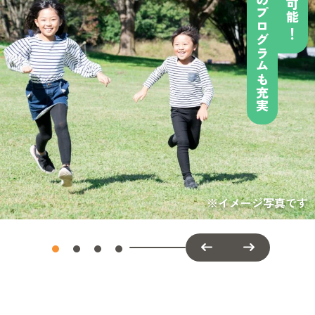
屋内外でのプログラムも充実
屋内外でのプログラムも充実
出来立ての美味しい食事
便利な立地で快適アクセス
名が楽しめる
30
BBQ
分
スペース
※イメージ写真です
※イメージ写真です
※イメージ写真です
※イメージ写真です